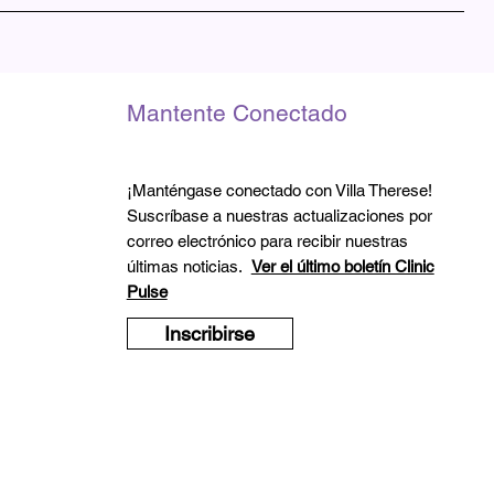
imitado y con la licencia de la Junta de Farmacia de Nuevo
io y microscópicos. La Clínica también está aprobada para
stración de Servicios de Recursos de Salud.
Mantente Conectado
¡Manténgase conectado con Villa Therese!
Suscríbase a nuestras actualizaciones por
correo electrónico para recibir nuestras
últimas noticias.
Ver el último boletín Clinic
Pulse
Inscribirse