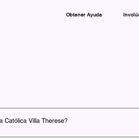
Obtener Ayuda
Involú
ción médica gratuita o a muy bajo costo para personas que tie
tros pacientes.
a Católica Villa Therese?
el nacimiento hasta los dieciocho años de edad. Ofrecemos un s