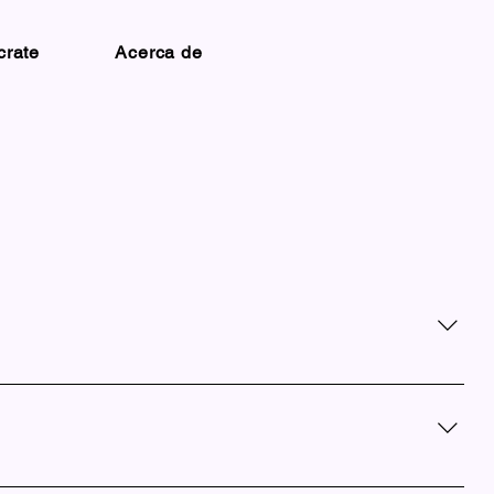
crate
Acerca de
nen poco o ningún seguro. Aunque no cobramos por los
ervicio limitado a los adultos. Casi el 95 % de nuestros