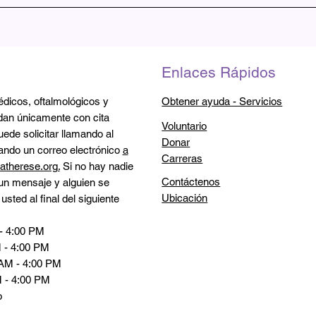
lud de Nuevo México como centro de diagnóstico y tratamiento l
ón federal para fines de CLIA para procedimientos de laborator
a de la Ley Federal de Reclamaciones por Agravios de la Admini
Enlaces Rápidos
Obtener ayuda - Servicios
dicos, oftalmológicos y
dan únicamente con cita
Voluntario
uede solicitar llamando al
Donar
ando un correo electrónico
a
Carreras
latherese.org.
Si no hay nadie
Contáctenos
 un mensaje y alguien se
Ubicación
sted al final del siguiente
- 4:00 PM
 - 4:00 PM
 AM - 4:00 PM
 - 4:00 PM
o