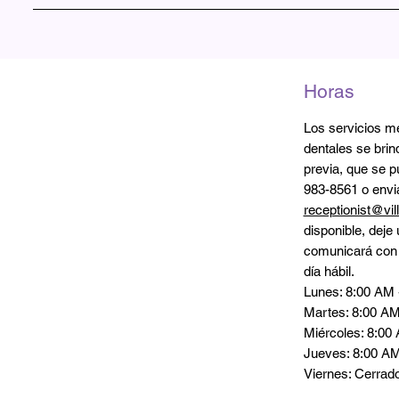
La Clínica cuenta con la licencia del Departamento de Sa
México como Clínica, Clase B1. Se mantiene la certificaci
la cobertura del seguro por mala praxis bajo la cobertur
Horas
Los servicios mé
dentales se brin
previa, que se p
983-8561 o envi
receptionist@vil
disponible, deje
comunicará con u
día hábil.
Lunes: 8:00 AM 
Martes: 8:00 AM
Miércoles: 8:00
Jueves: 8:00 AM
Viernes: Cerrad