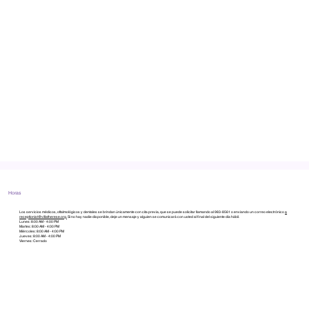
Horas
Los servicios médicos, oftalmológicos y dentales se brindan únicamente con cita previa, que se puede solicitar llamando al 983-8561 o enviando un correo electrónico
a
receptionist@villatherese.org.
Si no hay nadie disponible, deje un mensaje y alguien se comunicará con usted al final del siguiente día hábil.
Lunes: 8:00 AM - 4:00 PM
Martes: 8:00 AM - 4:00 PM
Miércoles: 8:00 AM - 4:00 PM
Jueves: 8:00 AM - 4:00 PM
Viernes: Cerrado