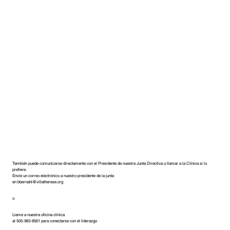
También puede comunicarse directamente con el Presidente de nuestra Junta Directiva o llamar a la Clínica si lo
prefiere.
Envíe un correo electrónico a nuestro presidente de la junta
en
bbernahl@villatherese.org
o
Llame a nuestra oficina clínica
al 505-983-8561 para conectarse con el liderazgo