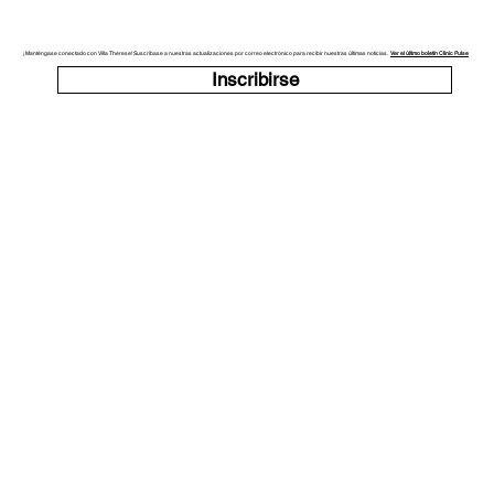
¡Manténgase conectado con Villa Therese! Suscríbase a nuestras actualizaciones por correo electrónico para recibir nuestras últimas noticias.
Ver el último boletín Clinic Pulse
Inscribirse